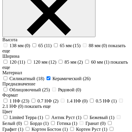
Высота
138 мм (
0
)
65 (
11
)
65 мм (
15
)
88 мм (
0
)
показать
еще
Ширина
120 (
11
)
120 мм (
12
)
85 мм (
2
)
60 мм (
1
)
показать
еще
Материал
Силикатный (
18
)
Керамический (
26
)
Предназначение
Облицовочный (
25
)
Рядовой (
0
)
Формат
1 НФ (
23
)
0.7 НФ (
2
)
1.4 НФ (
0
)
0.5 НФ (
1
)
2.1 НФ (
0
)
показать еще
Цвет
Limited Терра (
1
)
Антик Руст (
1
)
Бежевый (
1
)
Белый (
0
)
Бордо (
1
)
Готика (
1
)
Гранат (
0
)
Графит (
1
)
Кортен Бостон (
1
)
Кортен Руст (
1
)