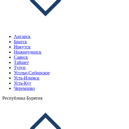
Ангарск
Братск
Иркутск
Нижнеудинск
Саянск
Тайшет
Тулун
Усолье-Сибирское
Усть-Илимск
Усть-Кут
Черемхово
Республика Бурятия