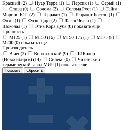
Красный (
2
)
Нуар Терра (
1
)
Персик (
1
)
Серый (
1
)
Слива (
0
)
Солома (
2
)
Солома Руст (
1
)
Тайга
Морион ЮГ (
2
)
Терракот (
1
)
Терракот Бостон (
1
)
Флэш (
1
)
Флэш Дарт (
2
)
Флэш Челси (
1
)
Шоколад (
1
)
Этна Кора Дуба (
0
)
показать еще
Прочность
М125 (
1
)
М150 (
16
)
М150-175 (
1
)
М175 (
8
)
М200 (
0
)
показать еще
Производитель
Braer (
2
)
Воротынский (
9
)
ЛИКолор
(Новосибирск) (
14
)
Силекс (
0
)
Читинский
керамический завод МИР (
1
)
показать еще