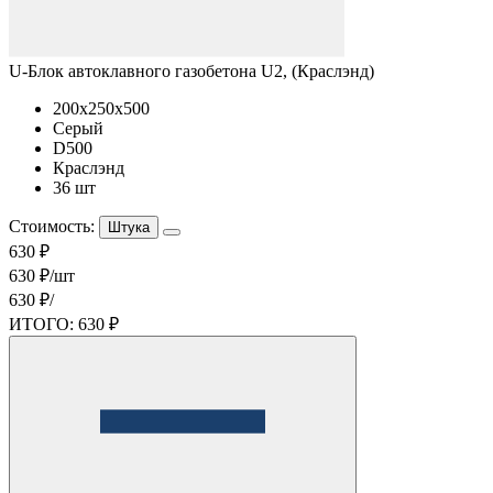
U-Блок автоклавного газобетона U2, (Краслэнд)
200x250x500
Серый
D500
Краслэнд
36 шт
Стоимость:
Штука
630 ₽
630 ₽/шт
630 ₽/
ИТОГО:
630 ₽