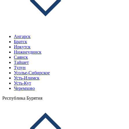
Ангарск
Братск
Иркутск
Нижнеудинск
Саянск
Тайшет
Тулун
Усолье-Сибирское
Усть-Илимск
Усть-Кут
Черемхово
Республика Бурятия