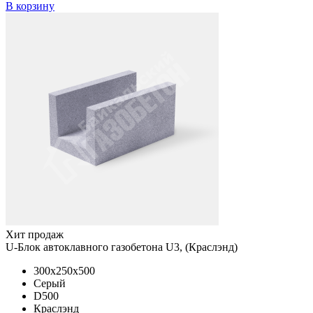
В корзину
Хит продаж
U-Блок автоклавного газобетона U3, (Краслэнд)
300x250x500
Серый
D500
Краслэнд