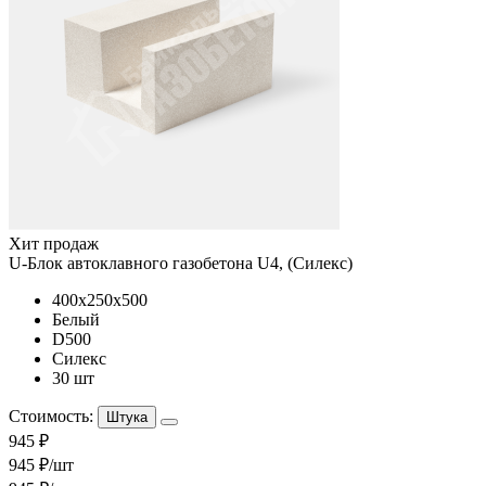
Хит продаж
U-Блок автоклавного газобетона U4, (Силекс)
400x250x500
Белый
D500
Силекс
30 шт
Стоимость:
Штука
945 ₽
945 ₽/шт