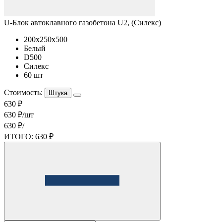
U-Блок автоклавного газобетона U2, (Силекс)
200x250x500
Белый
D500
Силекс
60 шт
Стоимость:
Штука
630 ₽
630 ₽/шт
630 ₽/
ИТОГО:
630 ₽