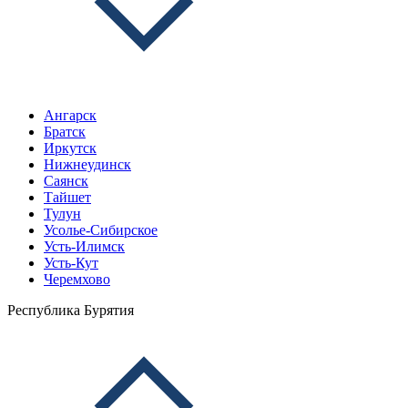
Ангарск
Братск
Иркутск
Нижнеудинск
Саянск
Тайшет
Тулун
Усолье-Сибирское
Усть-Илимск
Усть-Кут
Черемхово
Республика Бурятия