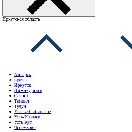
Иркутская область
Ангарск
Братск
Иркутск
Нижнеудинск
Саянск
Тайшет
Тулун
Усолье-Сибирское
Усть-Илимск
Усть-Кут
Черемхово