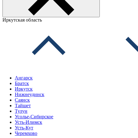
Иркутская область
Ангарск
Братск
Иркутск
Нижнеудинск
Саянск
Тайшет
Тулун
Усолье-Сибирское
Усть-Илимск
Усть-Кут
Черемхово