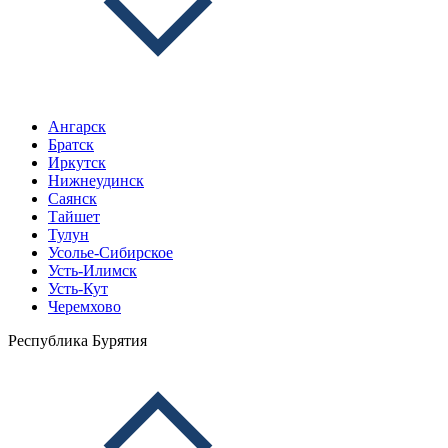
Ангарск
Братск
Иркутск
Нижнеудинск
Саянск
Тайшет
Тулун
Усолье-Сибирское
Усть-Илимск
Усть-Кут
Черемхово
Республика Бурятия