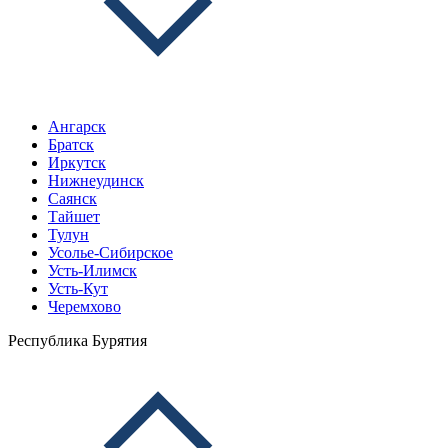
Ангарск
Братск
Иркутск
Нижнеудинск
Саянск
Тайшет
Тулун
Усолье-Сибирское
Усть-Илимск
Усть-Кут
Черемхово
Республика Бурятия