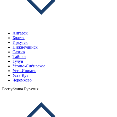
Ангарск
Братск
Иркутск
Нижнеудинск
Саянск
Тайшет
Тулун
Усолье-Сибирское
Усть-Илимск
Усть-Кут
Черемхово
Республика Бурятия