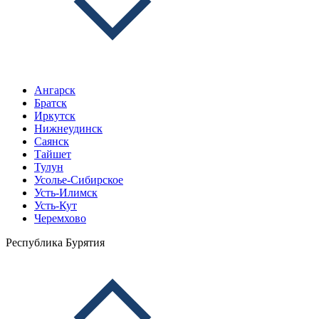
Ангарск
Братск
Иркутск
Нижнеудинск
Саянск
Тайшет
Тулун
Усолье-Сибирское
Усть-Илимск
Усть-Кут
Черемхово
Республика Бурятия